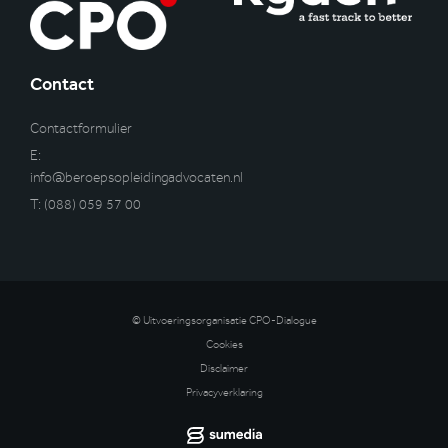
Contact
Contactformulier
E:
info@beroepsopleidingadvocaten.nl
T:
(088) 059 57 00
© Uitvoeringsorganisatie CPO-Dialogue
Cookies
Disclaimer
Privacyverklaring