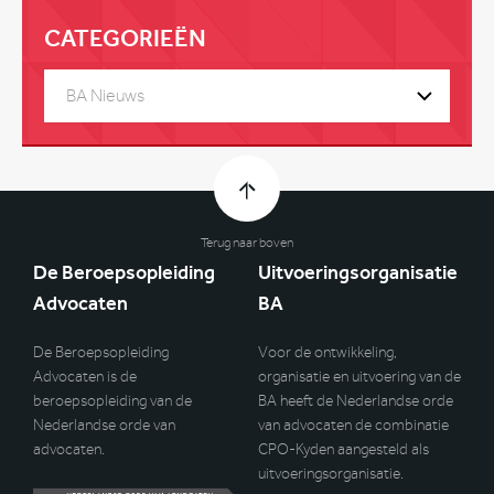
CATEGORIEËN
BA Nieuws
Terug naar boven
De Beroepsopleiding
Uitvoeringsorganisatie
Advocaten
BA
De Beroepsopleiding
Voor de ontwikkeling,
Advocaten is de
organisatie en uitvoering van de
beroepsopleiding van de
BA heeft de Nederlandse orde
Nederlandse orde van
van advocaten de combinatie
advocaten.
CPO-Kyden aangesteld als
uitvoeringsorganisatie.