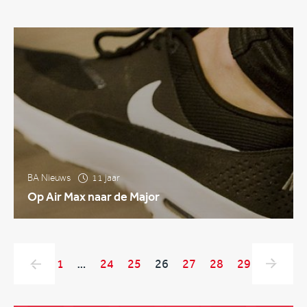
BA Nieuws
11 jaar
Op Air Max naar de Major
1
…
24
25
26
27
28
29