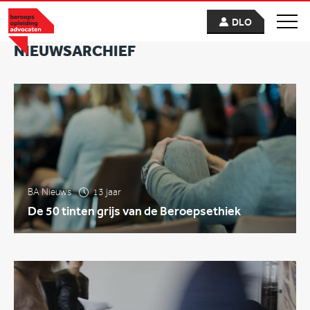
DLO
NIEUWSARCHIEF
BA Nieuws
13 jaar
De 50 tinten grijs van de Beroepsethiek