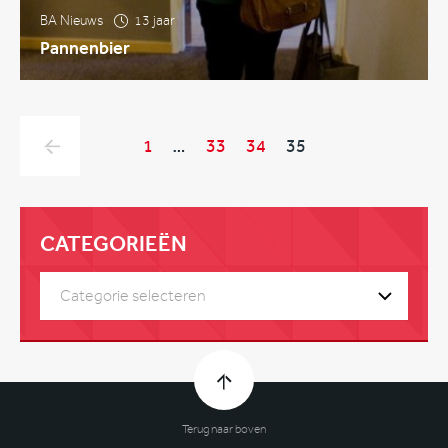
BA Nieuws
13 jaar
Pannenbier
1
…
33
34
35
CATEGORIEËN
Categorie selecteren
Terug naar boven