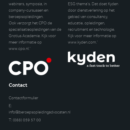
webinars, symposia, in
ESG thema’s. Dat doet Kyden
company-cursussen en
door dienstverlening op het
beroepsopleidingen.
gebied van consultancy,
Ook verzorgt het CPO de
educatie, opleidingen,
specialisatieopleidingen van de
recruitment en technologie.
Grotius Academie. Kijk voor
Kijk voor meer informatie op
meer informatie op
www.kyden.com
.’
www.cpo.nl
.’
Contact
Contactformulier
E:
info@beroepsopleidingadvocaten.nl
T:
(088) 059 57 00