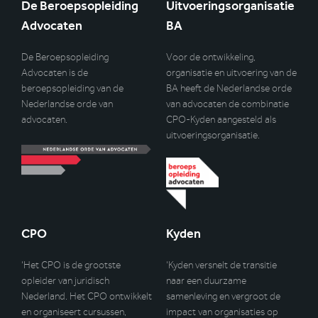
De Beroepsopleiding
Uitvoeringsorganisatie
Advocaten
BA
De Beroepsopleiding
Voor de ontwikkeling,
Advocaten is de
organisatie en uitvoering van de
beroepsopleiding van de
BA heeft de Nederlandse orde
Nederlandse orde van
van advocaten de combinatie
advocaten.
CPO-Kyden aangesteld als
uitvoeringsorganisatie.
CPO
Kyden
‘Het CPO is de grootste
‘Kyden versnelt de transitie
opleider van juridisch
naar een duurzame
Nederland. Het CPO ontwikkelt
samenleving en vergroot de
en organiseert cursussen,
impact van organisaties op